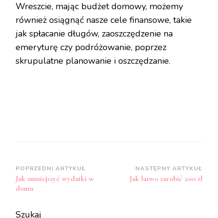
Wreszcie, mając budżet domowy, możemy
również osiągnąć nasze cele finansowe, takie
jak spłacanie długów, zaoszczędzenie na
emeryturę czy podróżowanie, poprzez
skrupulatne planowanie i oszczędzanie.
Zobacz
POPRZEDNI ARTYKUŁ
NASTĘPNY ARTYKUŁ
Jak zmniejszyć wydatki w
Jak łatwo zarobić 200 zł
wpisy
domu
Szukaj